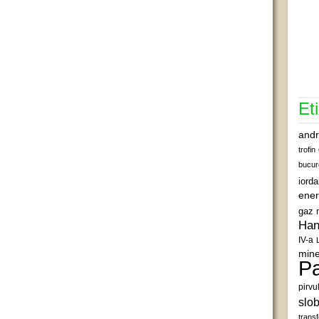
Et
andr
trofin
bucur
iord
ener
gaz 
Han
IV-a
mine
Pa
pirvu
slob
transf