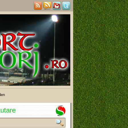
den
utare