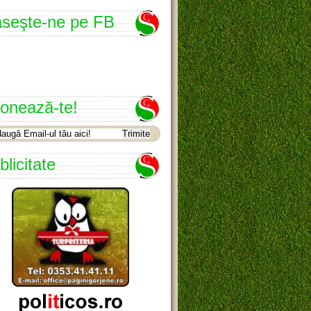
seşte-ne pe FB
onează-te!
blicitate