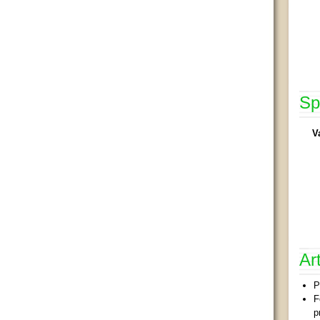
Sp
V
Ar
P
F
p