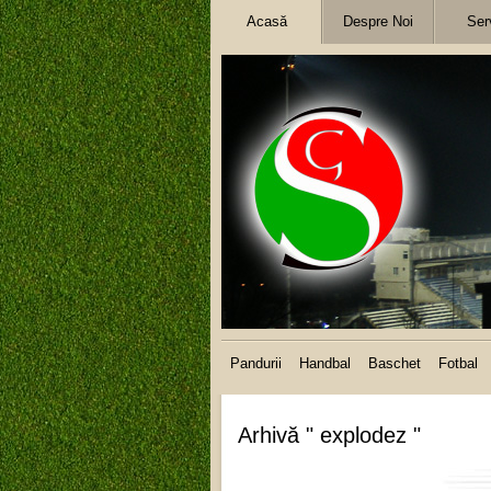
Acasă
Despre Noi
Serv
Pandurii
Handbal
Baschet
Fotbal
Arhivă " explodez "