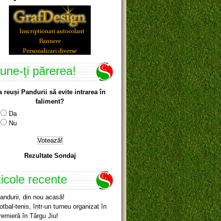
une-ţi părerea!
a reuși Pandurii să evite intrarea în
faliment?
Da
Nu
Rezultate Sondaj
ticole recente
andurii, din nou acasă!
otbal-tenis, într-un turneu organizat în
remieră în Târgu Jiu!