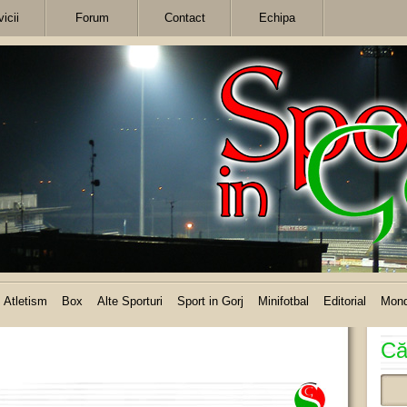
icii
Forum
Contact
Echipa
Atletism
Box
Alte Sporturi
Sport in Gorj
Minifotbal
Editorial
Mon
Că