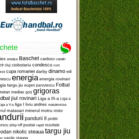
ichete
Baschet
ies
cardoso
antalya
catalin
ciobotariu
condescu
cfr cluj
csm
dinamo
cupa romaniei
darby
edi
esti
energia
anescu
energia rovinari
Fotbal
gia targu jiu
eugen parvulescu
grigoras
metan medias
gorj
jiul rovinari
dbal
Liga a III-a
Liga a
liga I
liviu andries
Liga a V-a
matulevicius
minerul motru
rul matasari
nistor
ndurii
pandurii II
pintilii
pustai
lescu
rezultate
play-off
rapid
targu jiu
steaua
odan nikolic
vasile stanga
er