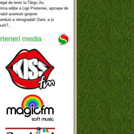
egal de tenis la Târgu Jiu
rima ediție a Ligii Prieteniei, aproape de
inalul aventurii gorjene
andurii a retrogradat! Oare, a și
urit?…
rteneri media