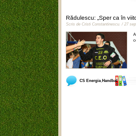
Rădulescu: „Sper ca în viit
Scris de
Cristi Constantinescu
.
/ 27 se
A
c
CS Energia
,
Handbal