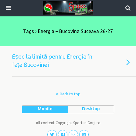
Tags › Energia – Bucovina Suceava 26-27
Eșec la limită pentru Energia în
fața Bucovinei
Back to top
Mobile
Desktop
All content Copyright Sport in Gorj .ro