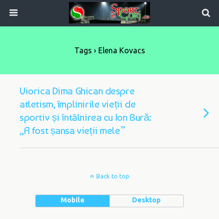
Tags › Elena Kovacs
Viorica Dima Ghican despre
atletism, împlinirile vieții de
sportiv și întâlnirea cu Ion Bură:
„A fost șansa vieții mele”
Back to top
Mobile
Desktop