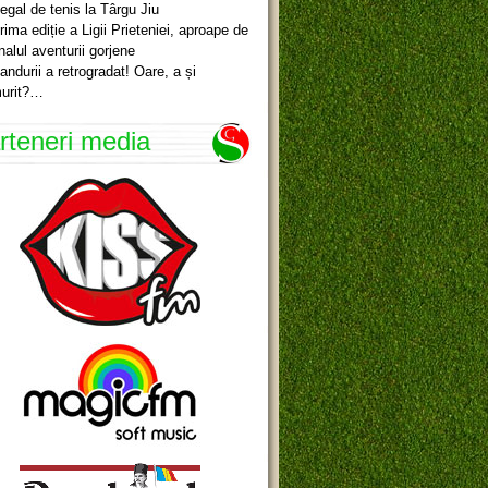
egal de tenis la Târgu Jiu
rima ediție a Ligii Prieteniei, aproape de
inalul aventurii gorjene
andurii a retrogradat! Oare, a și
urit?…
rteneri media