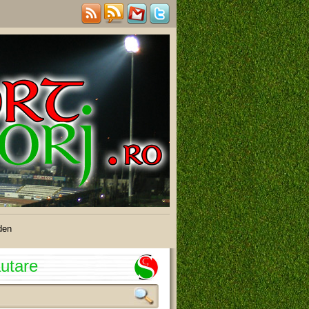
den
utare