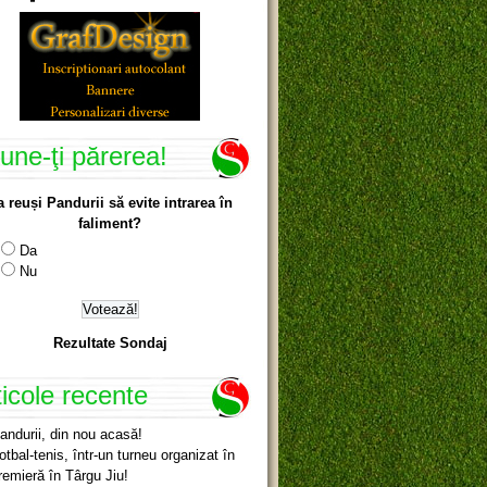
une-ţi părerea!
a reuși Pandurii să evite intrarea în
faliment?
Da
Nu
Rezultate Sondaj
ticole recente
andurii, din nou acasă!
otbal-tenis, într-un turneu organizat în
remieră în Târgu Jiu!