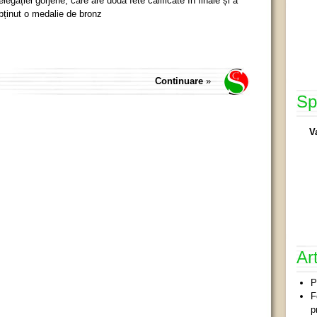
elegației gorjene, care are două fete calificate în finale și a
bținut o medalie de bronz
Continuare
»
Sp
V
Ar
P
F
p