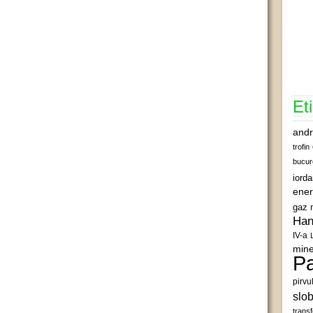
Et
andr
trofin
bucur
iord
ener
gaz 
Han
IV-a
mine
Pa
pirvu
slob
transf