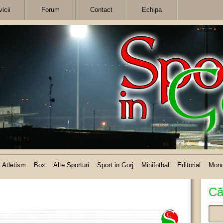
icii
Forum
Contact
Echipa
Atletism
Box
Alte Sporturi
Sport in Gorj
Minifotbal
Editorial
Mon
Că