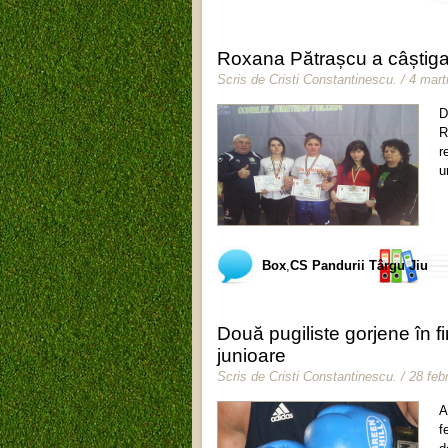
Roxana Pătrașcu a câștig
Scris de
Cristi Constantinescu
.
/ 4 mart
D
R
r
u
Box
,
CS Pandurii Târgu Jiu
Două pugiliste gorjene în f
junioare
Scris de
Cristi Constantinescu
.
/ 28 feb
A
f