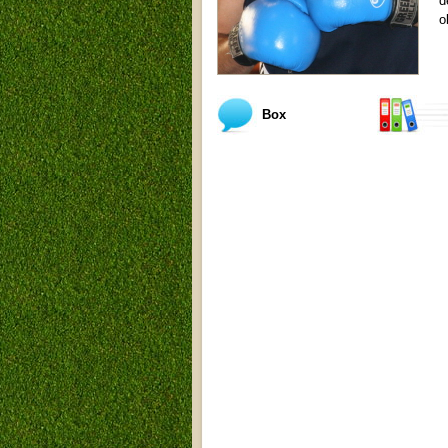
d
o
Box