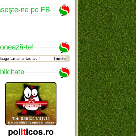
seşte-ne pe FB
onează-te!
blicitate