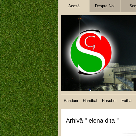
Acasă
Despre Noi
Serv
Pandurii
Handbal
Baschet
Fotbal
Arhivă " elena dita "