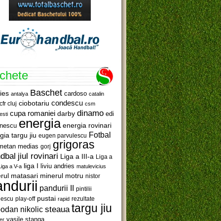
ichete
Baschet
ies
cardoso
antalya
catalin
ciobotariu
condescu
cfr cluj
csm
dinamo
cupa romaniei
darby
edi
esti
energia
anescu
energia rovinari
Fotbal
gia targu jiu
eugen parvulescu
grigoras
metan medias
gorj
jiul rovinari
dbal
Liga a III-a
Liga a
liga I
liviu andries
Liga a V-a
matulevicius
minerul motru
rul matasari
nistor
ndurii
pandurii II
pintilii
pustai
lescu
rezultate
play-off
rapid
targu jiu
steaua
odan nikolic
vasile stanga
er