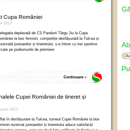
Gă
at Cupa României
ie 2013
elegația deplasată de CS Pandurii Târgu Jiu la Cupa
omâniei la box feminin, competiție desfășurată la Tulcea și
Ab
ezervată junioarelor și tineretului, s-a întors cu trei sportive
rcate pe podiumurile de premiere
Pu
Continuare
»
inalele Cupei României de tineret și
ruarie 2013
flat în desfășurare la Tulcea, turneul Cupei României la box
eminin rezervat junioarelor și tineretului aduce satisfacții