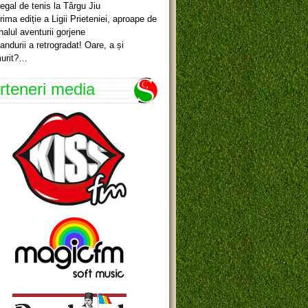
egal de tenis la Târgu Jiu
rima ediție a Ligii Prieteniei, aproape de
inalul aventurii gorjene
andurii a retrogradat! Oare, a și
urit?…
rteneri media