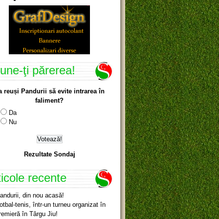
une-ţi părerea!
a reuși Pandurii să evite intrarea în
faliment?
Da
Nu
Rezultate Sondaj
ticole recente
andurii, din nou acasă!
otbal-tenis, într-un turneu organizat în
remieră în Târgu Jiu!