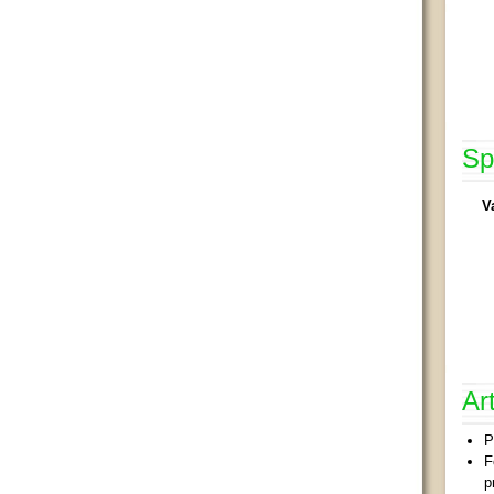
Sp
V
Ar
P
F
p