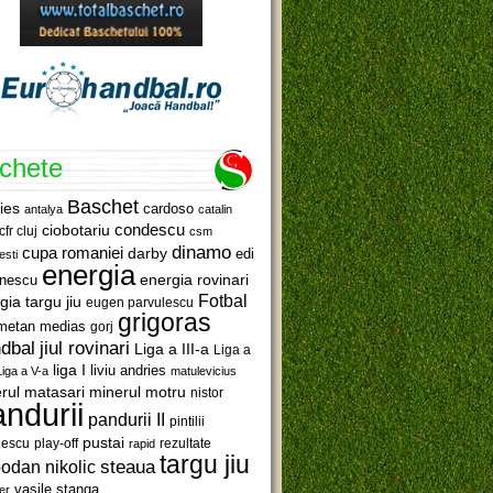
ichete
Baschet
ies
cardoso
antalya
catalin
ciobotariu
condescu
cfr cluj
csm
dinamo
cupa romaniei
darby
edi
esti
energia
anescu
energia rovinari
Fotbal
gia targu jiu
eugen parvulescu
grigoras
metan medias
gorj
jiul rovinari
dbal
Liga a III-a
Liga a
liga I
liviu andries
Liga a V-a
matulevicius
minerul motru
rul matasari
nistor
ndurii
pandurii II
pintilii
pustai
lescu
rezultate
play-off
rapid
targu jiu
steaua
odan nikolic
vasile stanga
er