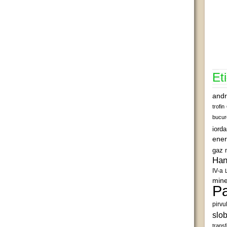
Et
andr
trofin
bucur
iord
ener
gaz 
Han
IV-a
mine
Pa
pirvu
slob
transf