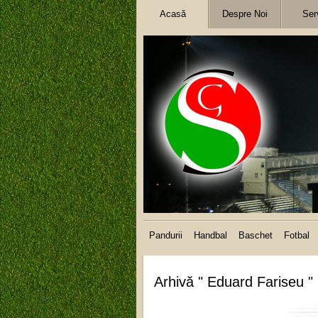
Acasă
Despre Noi
Serv
Pandurii
Handbal
Baschet
Fotbal
Arhivă " Eduard Fariseu "