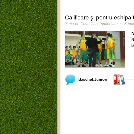
Calificare şi pentru echipa
Scris de
Cristi Constantinescu
.
/ 28 mar
D
N
l
Baschet
,
Juniori