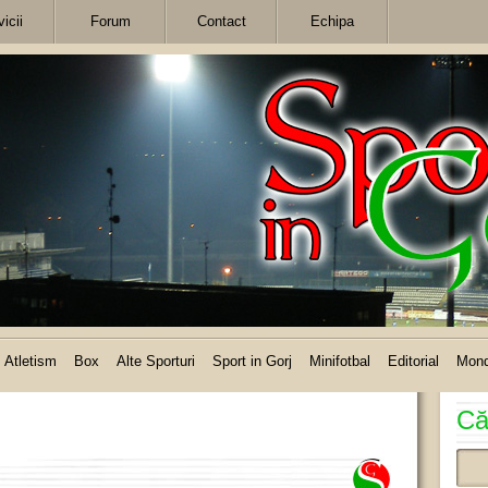
icii
Forum
Contact
Echipa
Atletism
Box
Alte Sporturi
Sport in Gorj
Minifotbal
Editorial
Mon
Că