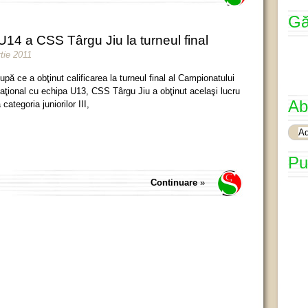
Gă
 U14 a CSS Târgu Jiu la turneul final
tie 2011
upă ce a obţinut calificarea la turneul final al Campionatului
aţional cu echipa U13, CSS Târgu Jiu a obţinut acelaşi lucru
Ab
a categoria juniorilor III,
Pu
Continuare
»