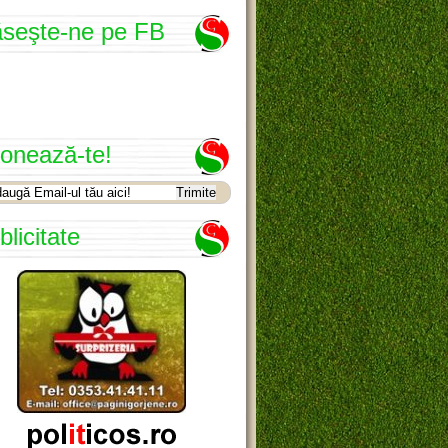
seşte-ne pe FB
onează-te!
blicitate