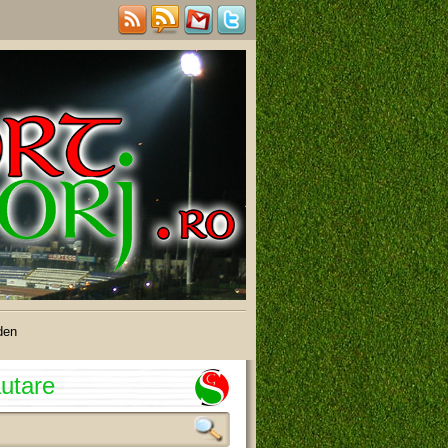
den
utare