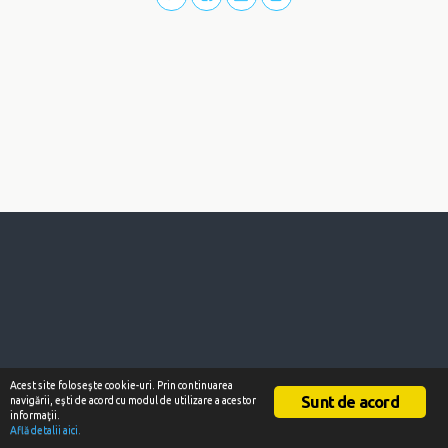
Acest site foloseşte cookie-uri. Prin continuarea
Sunt de acord
navigării, eşti de acord cu modul de utilizare a acestor
informaţii.
Află detalii aici.