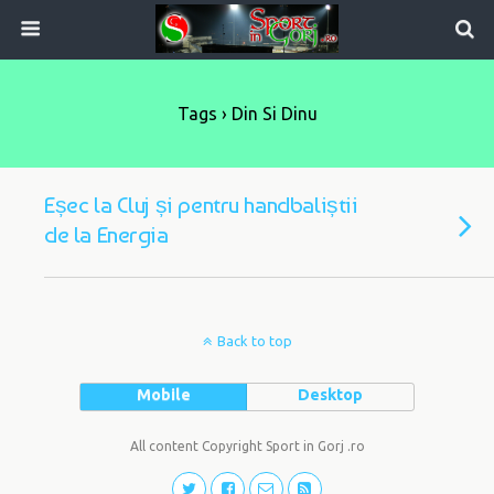
Tags › Din Si Dinu
Eșec la Cluj și pentru handbaliștii
de la Energia
Back to top
Mobile
Desktop
All content Copyright Sport in Gorj .ro