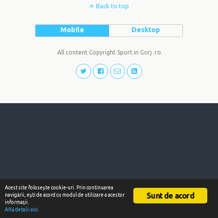
Back to top
Mobile
Desktop
All content Copyright Sport in Gorj .ro
Acest site foloseşte cookie-uri. Prin continuarea
Sunt de acord
navigării, eşti de acord cu modul de utilizare a acestor
informaţii.
Află detalii aici.