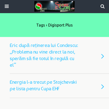
Tags › Digisport Plus
Eric după reținerea lui Condescu:
„Problema nu vine direct la noi,
sperăm să fie totul în regulă cu
el”
Energia l-a trecut pe Stojchevski
pe lista pentru Cupa EHF