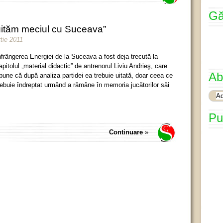
Gă
 uităm meciul cu Suceava”
tie 2011
nfrângerea Energiei de la Suceava a fost deja trecută la
apitolul „material didactic” de antrenorul Liviu Andrieş, care
Ab
pune că după analiza partidei ea trebuie uitată, doar ceea ce
rebuie îndreptat urmând a rămâne în memoria jucătorilor săi
Pu
Continuare
»