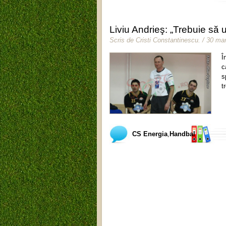
Liviu Andrieş: „Trebuie să
Scris de
Cristi Constantinescu
.
/ 30 mar
Î
c
s
t
CS Energia
,
Handbal