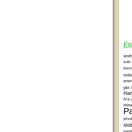
Et
andr
trofin
bucur
iord
ener
gaz 
Han
IV-a
mine
Pa
pirvu
slob
transf