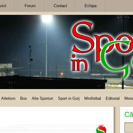
icii
Forum
Contact
Echipa
Atletism
Box
Alte Sporturi
Sport in Gorj
Minifotbal
Editorial
Mon
Că