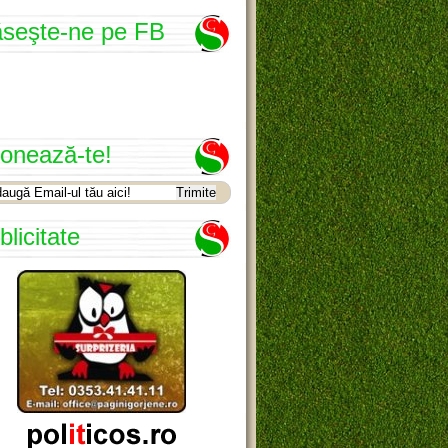
seşte-ne pe FB
onează-te!
blicitate