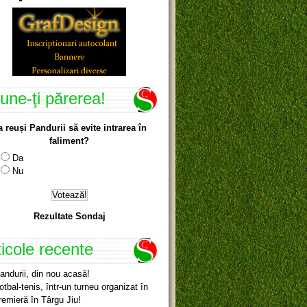
une-ţi părerea!
a reuși Pandurii să evite intrarea în
faliment?
Da
Nu
Rezultate Sondaj
ticole recente
andurii, din nou acasă!
otbal-tenis, într-un turneu organizat în
remieră în Târgu Jiu!