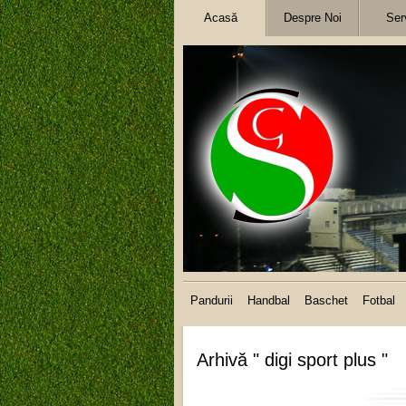
Acasă
Despre Noi
Serv
Pandurii
Handbal
Baschet
Fotbal
Arhivă " digi sport plus "