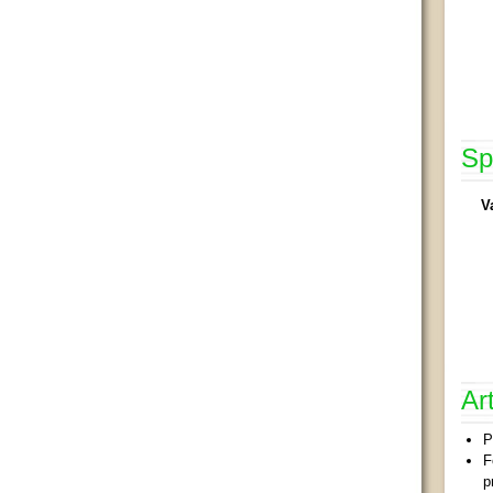
Sp
V
Ar
P
F
p