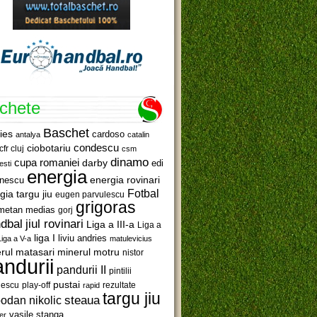
ichete
Baschet
ies
cardoso
antalya
catalin
ciobotariu
condescu
cfr cluj
csm
dinamo
cupa romaniei
darby
edi
esti
energia
anescu
energia rovinari
Fotbal
gia targu jiu
eugen parvulescu
grigoras
metan medias
gorj
jiul rovinari
dbal
Liga a III-a
Liga a
liga I
liviu andries
Liga a V-a
matulevicius
minerul motru
rul matasari
nistor
ndurii
pandurii II
pintilii
pustai
lescu
rezultate
play-off
rapid
targu jiu
steaua
odan nikolic
vasile stanga
er