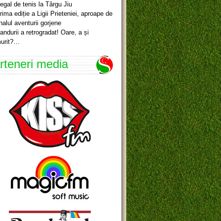
egal de tenis la Târgu Jiu
rima ediție a Ligii Prieteniei, aproape de
inalul aventurii gorjene
andurii a retrogradat! Oare, a și
urit?…
rteneri media