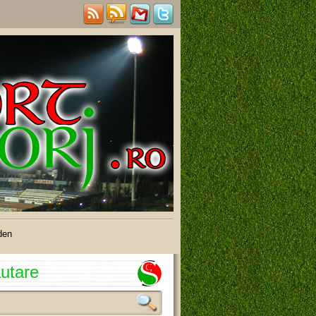
den
utare