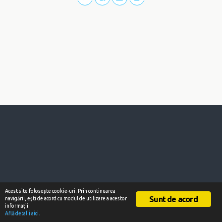
Acest site foloseşte cookie-uri. Prin continuarea
Sunt de acord
navigării, eşti de acord cu modul de utilizare a acestor
informaţii.
Află detalii aici.