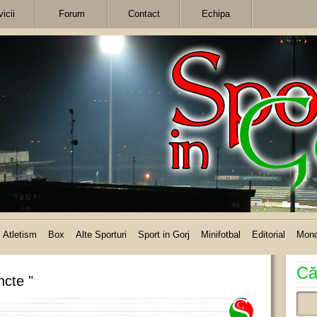
icii
Forum
Contact
Echipa
Atletism
Box
Alte Sporturi
Sport in Gorj
Minifotbal
Editorial
Mon
Că
ncte "