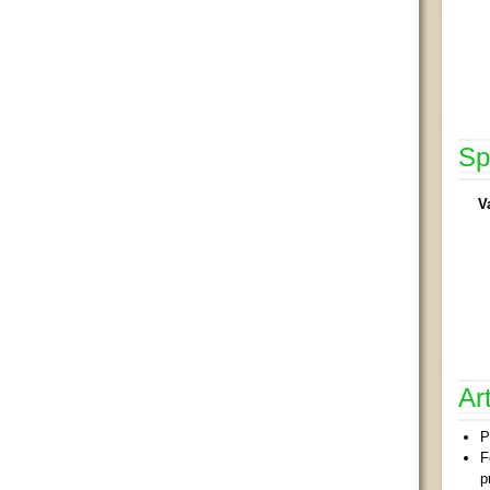
Sp
V
Ar
P
F
p