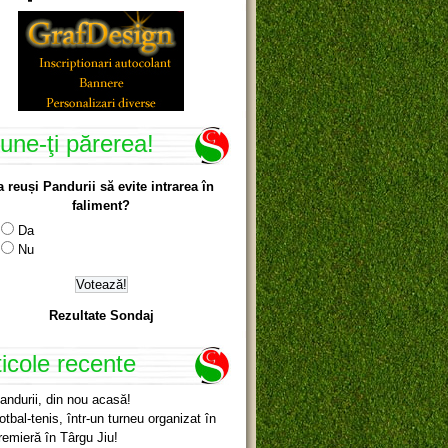
une-ţi părerea!
a reuși Pandurii să evite intrarea în
faliment?
Da
Nu
Rezultate Sondaj
ticole recente
andurii, din nou acasă!
otbal-tenis, într-un turneu organizat în
remieră în Târgu Jiu!