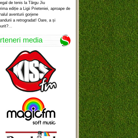
egal de tenis la Târgu Jiu
rima ediție a Ligii Prieteniei, aproape de
inalul aventurii gorjene
andurii a retrogradat! Oare, a și
urit?…
rteneri media