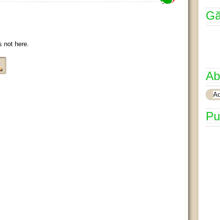
Gă
s not here.
Ab
Pu