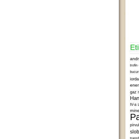
Et
andr
trofin
bucur
iord
ener
gaz 
Han
IV-a
mine
Pa
pirvu
slob
transf