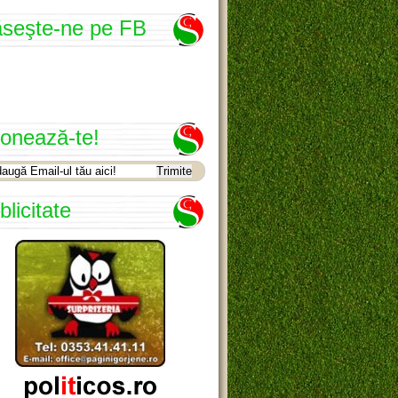
seşte-ne pe FB
onează-te!
blicitate