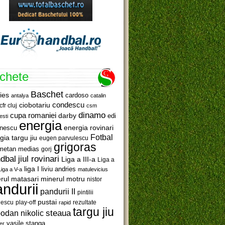
ichete
Baschet
ies
cardoso
antalya
catalin
ciobotariu
condescu
cfr cluj
csm
dinamo
cupa romaniei
darby
edi
esti
energia
anescu
energia rovinari
Fotbal
gia targu jiu
eugen parvulescu
grigoras
metan medias
gorj
jiul rovinari
dbal
Liga a III-a
Liga a
liga I
liviu andries
Liga a V-a
matulevicius
minerul motru
rul matasari
nistor
ndurii
pandurii II
pintilii
pustai
lescu
rezultate
play-off
rapid
targu jiu
steaua
odan nikolic
vasile stanga
er