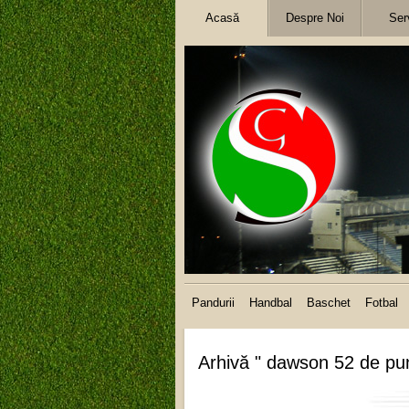
Acasă
Despre Noi
Serv
Pandurii
Handbal
Baschet
Fotbal
Arhivă " dawson 52 de pu