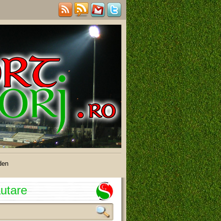
den
utare