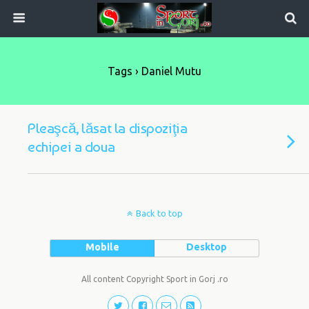
Tags › Daniel Mutu
Pleaşcă, lăsat la dispoziţia
echipei a doua
Back to top
Mobile
Desktop
All content Copyright Sport in Gorj .ro