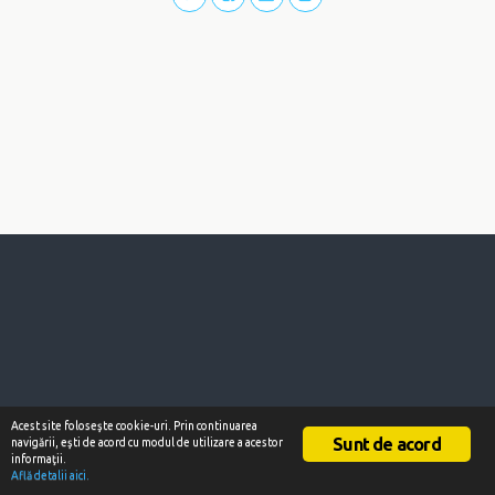
Acest site foloseşte cookie-uri. Prin continuarea
Sunt de acord
navigării, eşti de acord cu modul de utilizare a acestor
informaţii.
Află detalii aici.