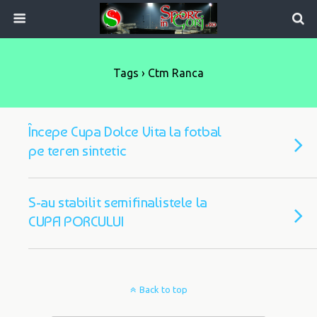
Tags › Ctm Ranca
Începe Cupa Dolce Vita la fotbal
pe teren sintetic
S-au stabilit semifinalistele la
CUPA PORCULUI
Back to top