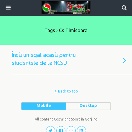
Tags › Cs Timisoara
Încă un egal acasă pentru
studentele de la ACSU
Back to top
Mobile
Desktop
All content Copyright Sport in Gorj .ro