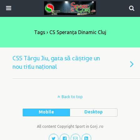
Tags › CS Speranța Dinamic Cluj
CSS Târgu Jiu, gata să câștige un
nou titlu național
Back to top
Mobile
Desktop
All content Copyright Sport in Gorj .ro