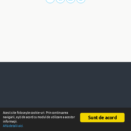
Acest site foloseşte cookie-uri. Prin continuarea
Sunt de acord
navigării, eşti de acord cu modul de utilizare a acestor
informaţii.
Află detalii aici.