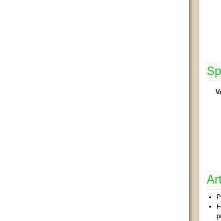
Sp
V
Ar
P
F
p