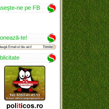
seşte-ne pe FB
onează-te!
blicitate