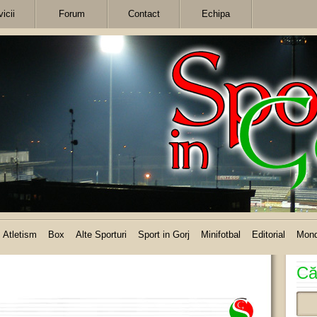
icii
Forum
Contact
Echipa
Atletism
Box
Alte Sporturi
Sport in Gorj
Minifotbal
Editorial
Mon
Că