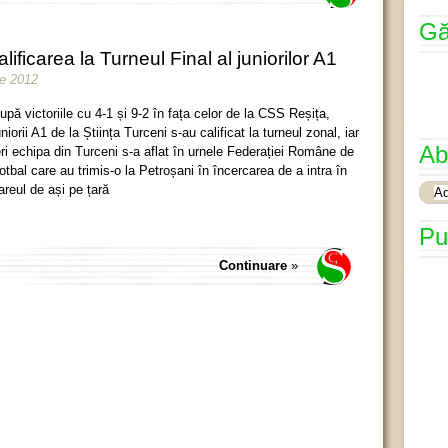
Gă
lificarea la Turneul Final al juniorilor A1
ie 2012
upă victoriile cu 4-1 și 9-2 în fața celor de la CSS Reșița,
uniorii A1 de la Știința Turceni s-au calificat la turneul zonal, iar
Ab
eri echipa din Turceni s-a aflat în urnele Federației Române de
otbal care au trimis-o la Petroșani în încercarea de a intra în
areul de ași pe țară
Pu
Continuare
»