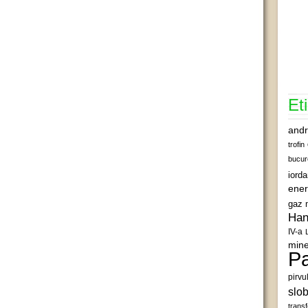
Et
andr
trofin
bucur
iord
ener
gaz 
Han
IV-a
mine
Pa
pirvu
slob
transf