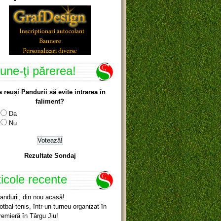
une-ţi părerea!
a reuși Pandurii să evite intrarea în
faliment?
Da
Nu
Rezultate Sondaj
ticole recente
andurii, din nou acasă!
otbal-tenis, într-un turneu organizat în
remieră în Târgu Jiu!