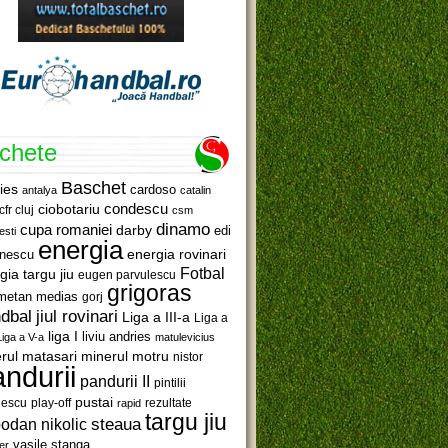
ichete
Baschet
ies
cardoso
antalya
catalin
ciobotariu
condescu
cfr cluj
csm
dinamo
cupa romaniei
darby
edi
esti
energia
anescu
energia rovinari
Fotbal
gia targu jiu
eugen parvulescu
grigoras
metan medias
gorj
jiul rovinari
dbal
Liga a III-a
Liga a
liga I
liviu andries
Liga a V-a
matulevicius
minerul motru
rul matasari
nistor
ndurii
pandurii II
pintilii
pustai
lescu
rezultate
play-off
rapid
targu jiu
steaua
odan nikolic
vasile stanga
er