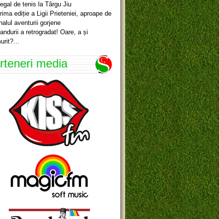
egal de tenis la Târgu Jiu
rima ediție a Ligii Prieteniei, aproape de
inalul aventurii gorjene
andurii a retrogradat! Oare, a și
urit?…
rteneri media