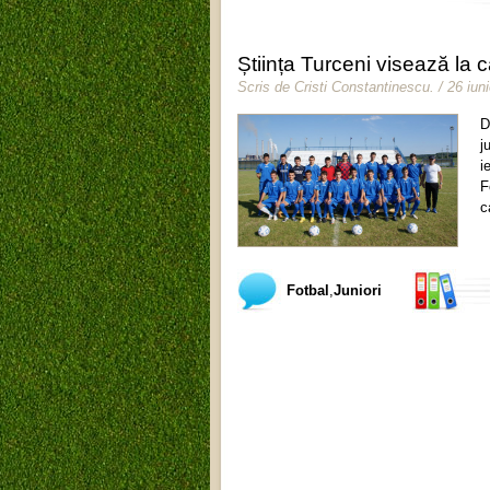
Știința Turceni visează la ca
Scris de
Cristi Constantinescu
.
/ 26 iun
D
j
i
F
c
Fotbal
,
Juniori