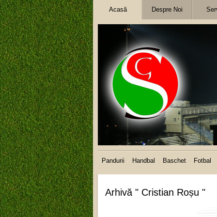
Acasă
Despre Noi
Serv
Pandurii
Handbal
Baschet
Fotbal
Arhivă " Cristian Roșu "