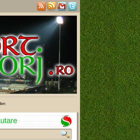
den
utare