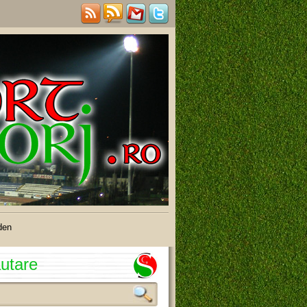
den
utare