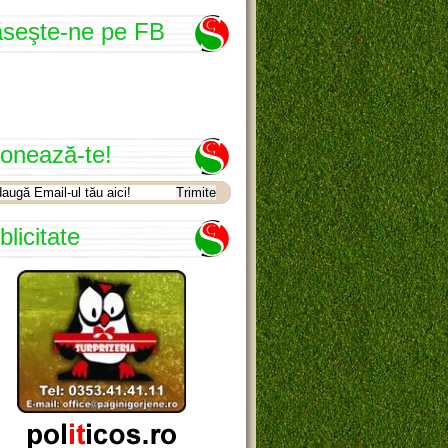
seşte-ne pe FB
onează-te!
blicitate