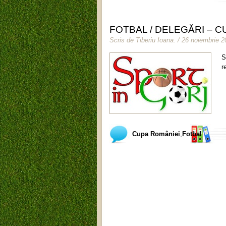
FOTBAL / DELEGĂRI – CU
Scris de
Tiberiu Ioana
.
/ 26 noiembrie 2
S
r
Cupa României
,
Fotbal