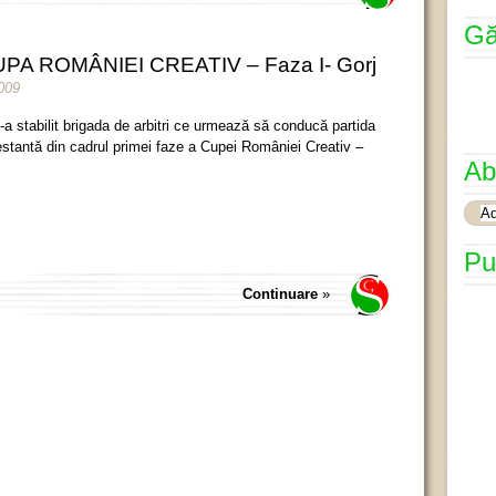
Gă
PA ROMÂNIEI CREATIV – Faza I- Gorj
009
-a stabilit brigada de arbitri ce urmează să conducă partida
estantă din cadrul primei faze a Cupei României Creativ –
Ab
Pu
Continuare
»