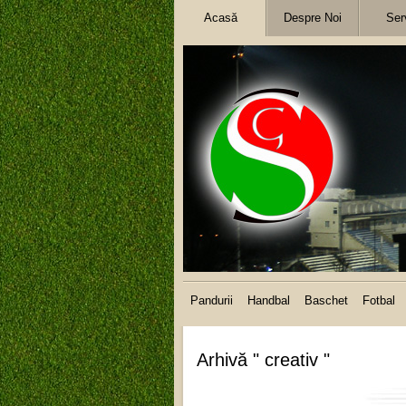
Acasă
Despre Noi
Serv
Pandurii
Handbal
Baschet
Fotbal
Arhivă " creativ "