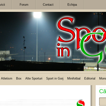
icii
Forum
Contact
Echipa
Atletism
Box
Alte Sporturi
Sport in Gorj
Minifotbal
Editorial
Mon
Că