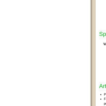
Sp
V
Ar
P
F
p