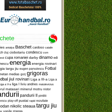
ichete
Baschet
ies
cardoso
antalya
catalin
ciobotariu
condescu
cfr cluj
csm
dinamo
cupa romaniei
darby
edi
esti
energia
anescu
energia rovinari
Fotbal
gia targu jiu
eugen parvulescu
grigoras
metan medias
gorj
jiul rovinari
dbal
Liga a III-a
Liga a
liga I
liviu andries
Liga a V-a
matulevicius
minerul motru
rul matasari
nistor
ndurii
pandurii II
pintilii
pustai
lescu
rezultate
play-off
rapid
targu jiu
steaua
odan nikolic
vasile stanga
er