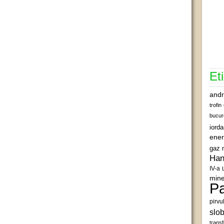
Et
andr
trofin
bucur
iord
ener
gaz 
Han
IV-a
mine
Pa
pirvu
slob
transf