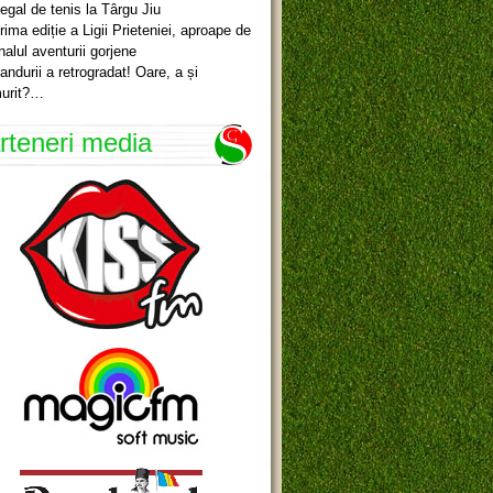
egal de tenis la Târgu Jiu
rima ediție a Ligii Prieteniei, aproape de
inalul aventurii gorjene
andurii a retrogradat! Oare, a și
urit?…
rteneri media