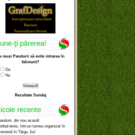
une-ţi părerea!
a reuși Pandurii să evite intrarea în
faliment?
Da
Nu
Rezultate Sondaj
ticole recente
andurii, din nou acasă!
otbal-tenis, într-un turneu organizat în
remieră în Târgu Jiu!