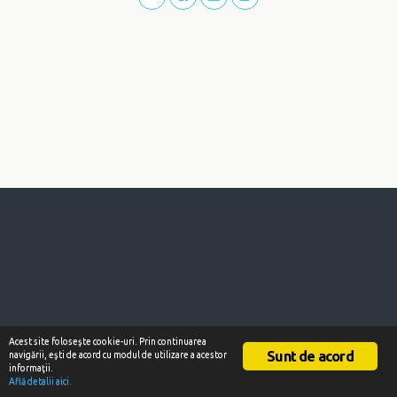
Acest site foloseşte cookie-uri. Prin continuarea
Sunt de acord
navigării, eşti de acord cu modul de utilizare a acestor
informaţii.
Află detalii aici.