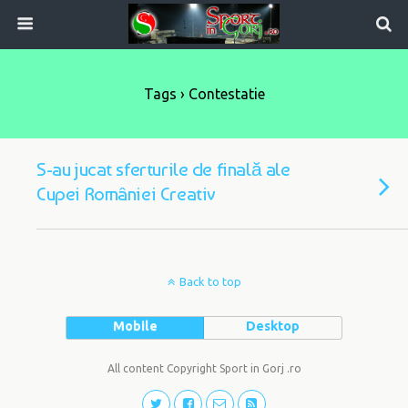
Tags › Contestatie
S-au jucat sferturile de finală ale
Cupei României Creativ
Back to top
Mobile
Desktop
All content Copyright Sport in Gorj .ro