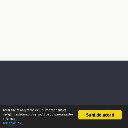
Acest site foloseşte cookie-uri. Prin continuarea
Sunt de acord
navigării, eşti de acord cu modul de utilizare a acestor
informaţii.
Află detalii aici.