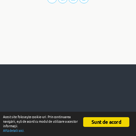
Acest site foloseşte cookie-uri. Prin continuarea
Sunt de acord
navigării, eşti de acord cu modul de utilizare a acestor
informaţii.
Află detalii aici.