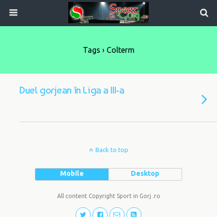
Tags › Colterm
Duel gorjean în Liga a III-a
Back to top
Mobile
Desktop
All content Copyright Sport in Gorj .ro