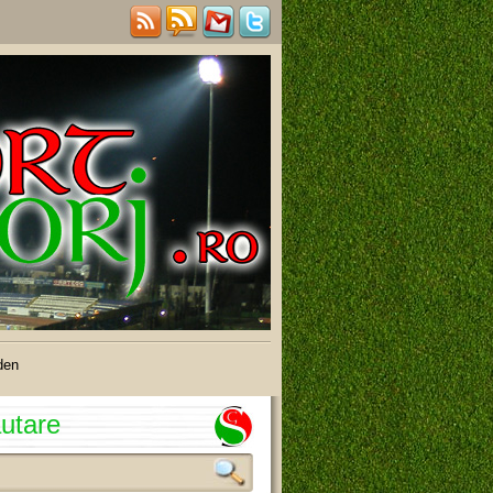
den
utare