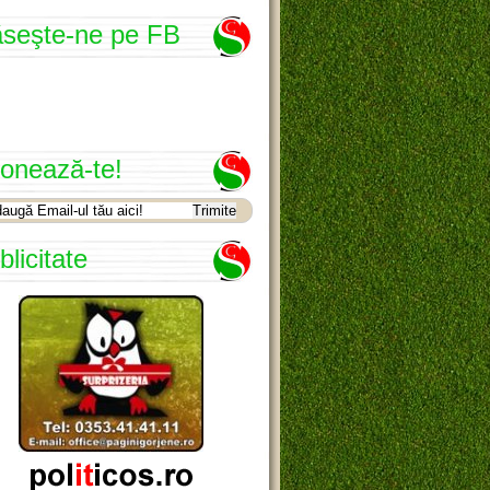
seşte-ne pe FB
onează-te!
blicitate