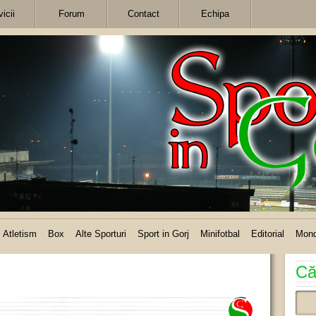
icii
Forum
Contact
Echipa
Atletism
Box
Alte Sporturi
Sport in Gorj
Minifotbal
Editorial
Mon
Că