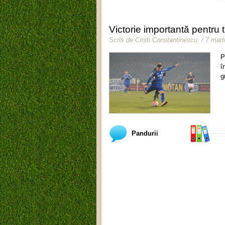
Victorie importantă pentru 
Scris de
Cristi Constantinescu
.
/ 7 mart
P
î
g
Pandurii