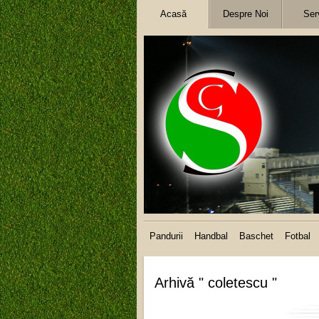
Acasă
Despre Noi
Serv
Pandurii
Handbal
Baschet
Fotbal
Arhivă " coletescu "