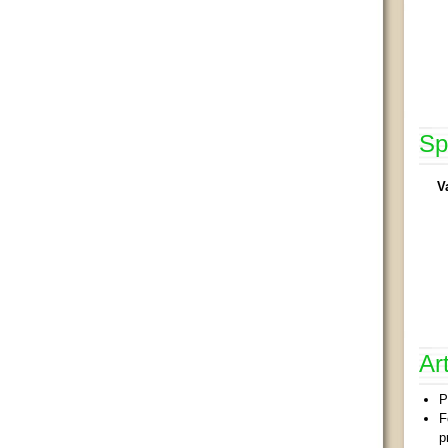
Sp
V
Ar
P
F
p