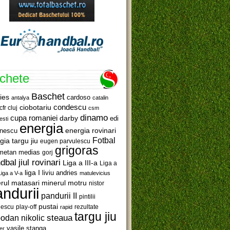
ichete
Baschet
ies
cardoso
antalya
catalin
ciobotariu
condescu
cfr cluj
csm
dinamo
cupa romaniei
darby
edi
esti
energia
anescu
energia rovinari
Fotbal
gia targu jiu
eugen parvulescu
grigoras
metan medias
gorj
jiul rovinari
dbal
Liga a III-a
Liga a
liga I
liviu andries
Liga a V-a
matulevicius
minerul motru
rul matasari
nistor
ndurii
pandurii II
pintilii
pustai
lescu
rezultate
play-off
rapid
targu jiu
steaua
odan nikolic
vasile stanga
er