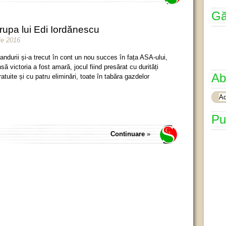
Gă
trupa lui Edi Iordănescu
ie 2016
andurii și-a trecut în cont un nou succes în fața ASA-ului,
nsă victoria a fost amară, jocul fiind presărat cu durități
Ab
ratuite și cu patru eliminări, toate în tabăra gazdelor
Pu
Continuare
»