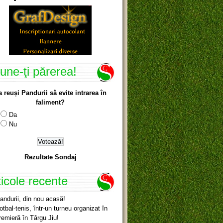
une-ţi părerea!
a reuși Pandurii să evite intrarea în
faliment?
Da
Nu
Rezultate Sondaj
ticole recente
andurii, din nou acasă!
otbal-tenis, într-un turneu organizat în
remieră în Târgu Jiu!