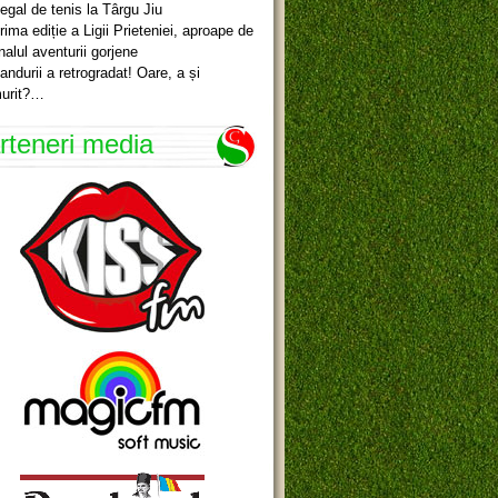
egal de tenis la Târgu Jiu
rima ediție a Ligii Prieteniei, aproape de
inalul aventurii gorjene
andurii a retrogradat! Oare, a și
urit?…
rteneri media