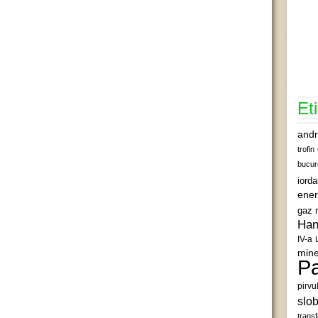
Et
andr
trofin
bucur
iord
ener
gaz 
Han
IV-a
mine
Pa
pirvu
slob
transf