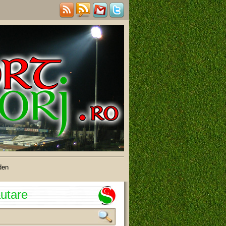
den
utare