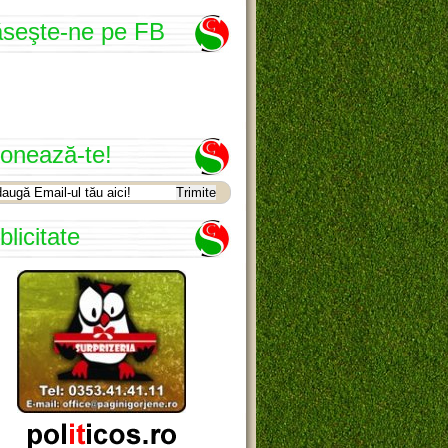
seşte-ne pe FB
onează-te!
blicitate