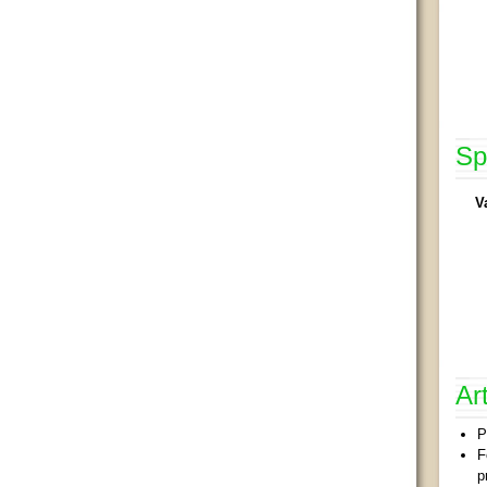
Sp
V
Ar
P
F
p