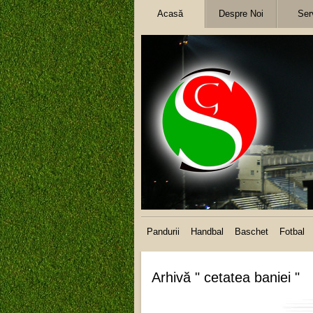
Acasă
Despre Noi
Serv
Pandurii
Handbal
Baschet
Fotbal
Arhivă " cetatea baniei "