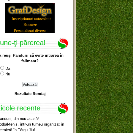
une-ţi părerea!
a reuși Pandurii să evite intrarea în
faliment?
Da
Nu
Rezultate Sondaj
ticole recente
andurii, din nou acasă!
otbal-tenis, într-un turneu organizat în
remieră în Târgu Jiu!