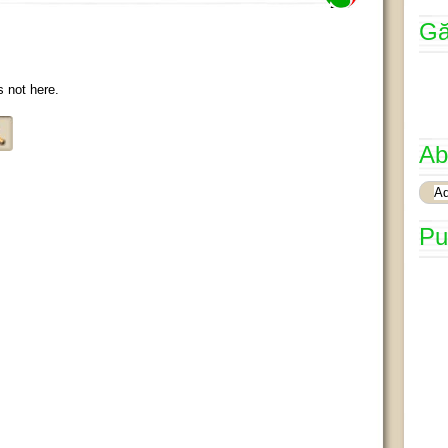
Gă
s not here.
Ab
Pu