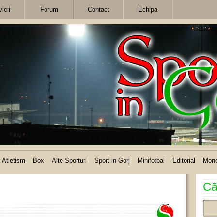
icii
Forum
Contact
Echipa
Atletism
Box
Alte Sporturi
Sport in Gorj
Minifotbal
Editorial
Mon
Că