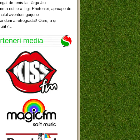
egal de tenis la Târgu Jiu
rima ediție a Ligii Prieteniei, aproape de
inalul aventurii gorjene
andurii a retrogradat! Oare, a și
urit?…
rteneri media