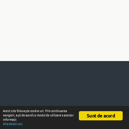
Acest site foloseşte cookie-uri. Prin continuarea
Sunt de acord
navigării, eşti de acord cu modul de utilizare a acestor
informaţii.
Află detalii aici.