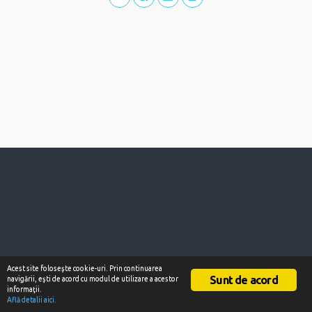
Acest site foloseşte cookie-uri. Prin continuarea
Sunt de acord
navigării, eşti de acord cu modul de utilizare a acestor
informaţii.
Află detalii aici.