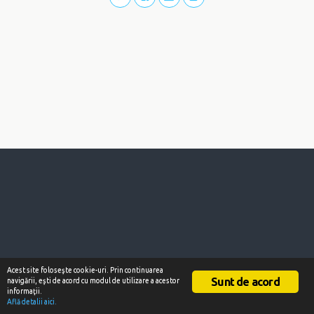
Acest site foloseşte cookie-uri. Prin continuarea
Sunt de acord
navigării, eşti de acord cu modul de utilizare a acestor
informaţii.
Află detalii aici.