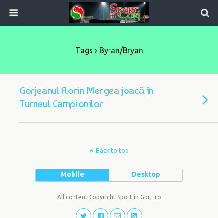
Tags › Byran/bryan
Gorjeanul Florin Mergea joacă în
Turneul Campionilor
Back to top
Mobile
Desktop
All content Copyright Sport in Gorj .ro