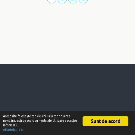
Acest site foloseşte cookie-uri. Prin continuarea
Sunt de acord
navigării, eşti de acord cu modul de utilizare a acestor
informaţii.
Află detalii aici.