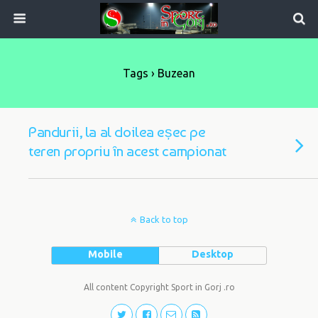
Tags › Buzean
Pandurii, la al doilea eșec pe
teren propriu în acest campionat
Back to top
Mobile
Desktop
All content Copyright Sport in Gorj .ro