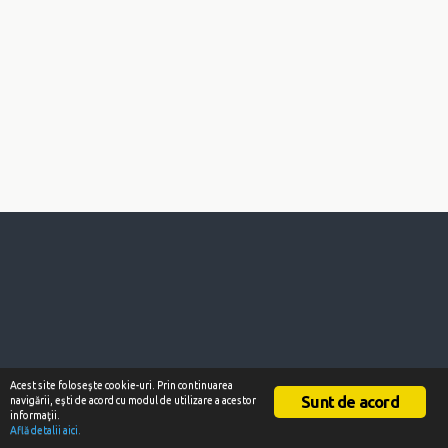
Acest site foloseşte cookie-uri. Prin continuarea
Sunt de acord
navigării, eşti de acord cu modul de utilizare a acestor
informaţii.
Află detalii aici.