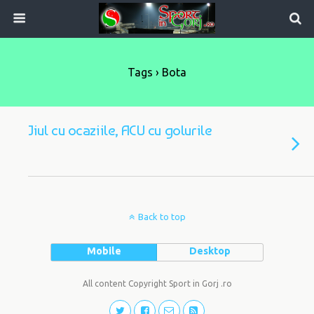
Tags › Bota
Jiul cu ocaziile, ACU cu golurile
Back to top
Mobile
Desktop
All content Copyright Sport in Gorj .ro