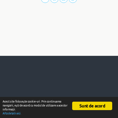
Acest site foloseşte cookie-uri. Prin continuarea
Sunt de acord
navigării, eşti de acord cu modul de utilizare a acestor
informaţii.
Află detalii aici.