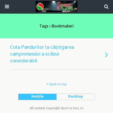
Tags › Bookmakeri
Cota Pandurilor la câștigarea
campionatului a scăzut
considerabil
Back to top
Mobile
Desktop
All content Copyright Sport in Gorj .ro