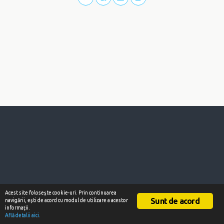
Acest site foloseşte cookie-uri. Prin continuarea
Sunt de acord
navigării, eşti de acord cu modul de utilizare a acestor
informaţii.
Află detalii aici.