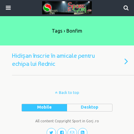
Tags › Bonfim
Hidişan înscrie în amicale pentru
echipa lui Rednic
Back to top
Mobile
Desktop
All content Copyright Sport in Gorj .ro