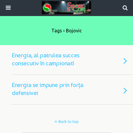
Tags › Bojovic
Energia, al patrulea succes
consecutiv în campionat!
Energia se impune prin forţa
defensivei
Back to top