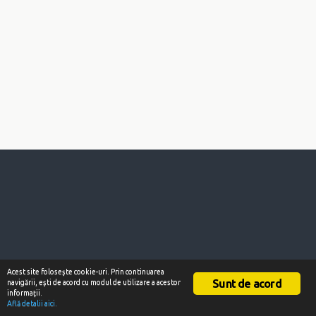
Acest site foloseşte cookie-uri. Prin continuarea
Sunt de acord
navigării, eşti de acord cu modul de utilizare a acestor
informaţii.
Află detalii aici.