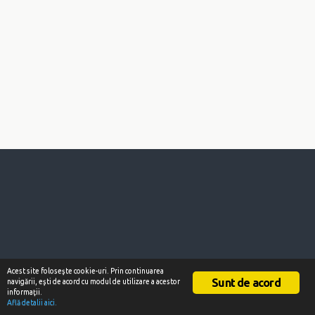
Acest site foloseşte cookie-uri. Prin continuarea
Sunt de acord
navigării, eşti de acord cu modul de utilizare a acestor
informaţii.
Află detalii aici.