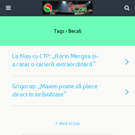
Tags › Becali
La fileu cu CTP: „Florin Mergea și-
a ratat o carieră extraordinară”
Grigoraș: „Maxim poate să plece
direct în străinătate”
Back to top