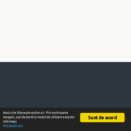
Acest site foloseşte cookie-uri. Prin continuarea
Sunt de acord
navigării, eşti de acord cu modul de utilizare a acestor
informaţii.
Află detalii aici.