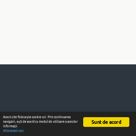
Acest site foloseşte cookie-uri. Prin continuarea
Sunt de acord
navigării, eşti de acord cu modul de utilizare a acestor
informaţii.
Află detalii aici.