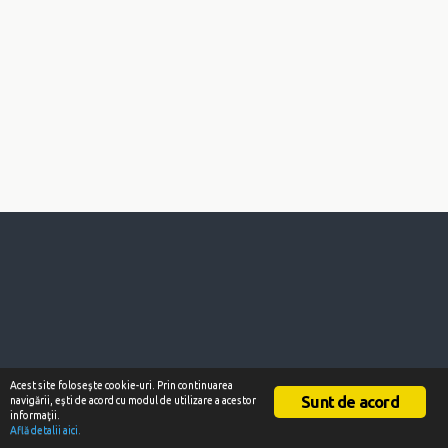
Acest site foloseşte cookie-uri. Prin continuarea
Sunt de acord
navigării, eşti de acord cu modul de utilizare a acestor
informaţii.
Află detalii aici.