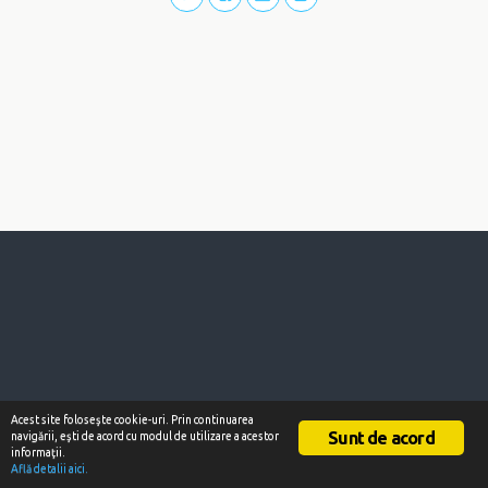
Acest site foloseşte cookie-uri. Prin continuarea
Sunt de acord
navigării, eşti de acord cu modul de utilizare a acestor
informaţii.
Află detalii aici.