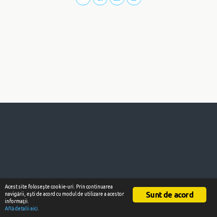
Acest site foloseşte cookie-uri. Prin continuarea
Sunt de acord
navigării, eşti de acord cu modul de utilizare a acestor
informaţii.
Află detalii aici.