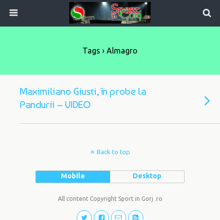
Tags › Almagro
Maximiliano Giusti, în probe la
Pandurii – VIDEO
Back to top
Mobile
Desktop
All content Copyright Sport in Gorj .ro