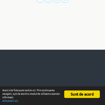
Acest site foloseşte cookie-uri. Prin continuarea
Sunt de acord
navigării, eşti de acord cu modul de utilizare a acestor
informaţii.
Află detalii aici.