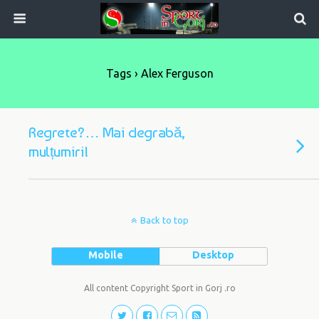
Tags › Alex Ferguson
Regrete?… Mai degrabă,
mulțumiri!
Back to top
Mobile
Desktop
All content Copyright Sport in Gorj .ro