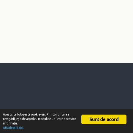
Acest site foloseşte cookie-uri. Prin continuarea
Sunt de acord
navigării, eşti de acord cu modul de utilizare a acestor
informaţii.
Află detalii aici.