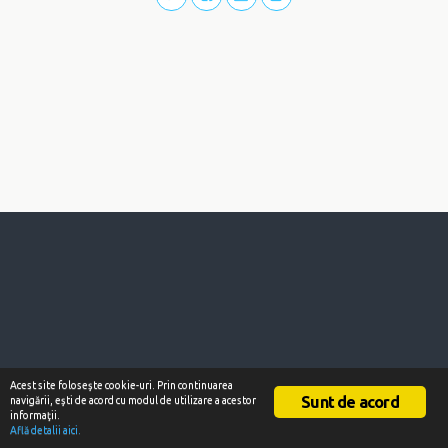
Acest site foloseşte cookie-uri. Prin continuarea
Sunt de acord
navigării, eşti de acord cu modul de utilizare a acestor
informaţii.
Află detalii aici.