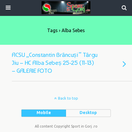
Tags › Alba Sebes
ACSU „Constantin Brâncuși” Târgu
Jiu – HC Alba Sebeș 25-25 (11-13)
– GALERIE FOTO
Back to top
Mobile
Desktop
All content Copyright Sport in Gorj .ro