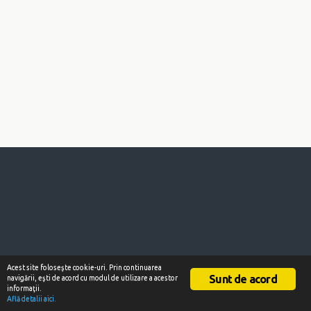
Acest site foloseşte cookie-uri. Prin continuarea
Sunt de acord
navigării, eşti de acord cu modul de utilizare a acestor
informaţii.
Află detalii aici.