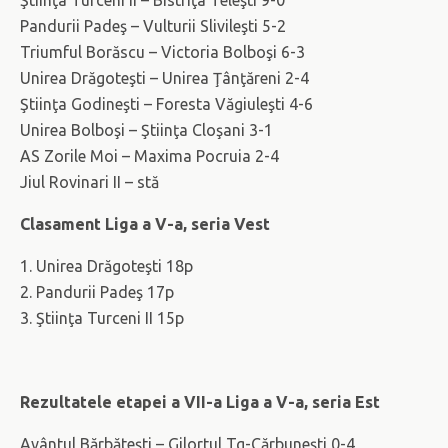
Ştiinţa Turceni II – Bistriţa Teleşti 9-0
Pandurii Padeş – Vulturii Slivileşti 5-2
Triumful Borăscu – Victoria Bolboşi 6-3
Unirea Drăgoteşti – Unirea Ţânţăreni 2-4
Ştiinţa Godineşti – Foresta Văgiuleşti 4-6
Unirea Bolboşi – Ştiinţa Cloşani 3-1
AS Zorile Moi – Maxima Pocruia 2-4
Jiul Rovinari II – stă
Clasament Liga a V-a, seria Vest
1. Unirea Drăgoteşti 18p
2. Pandurii Padeş 17p
3. Ştiinţa Turceni II 15p
Rezultatele etapei a VII-a Liga a V-a, seria Est
Avântul Bărbăteşti – Gilortul Tg-Cărbuneşti 0-4