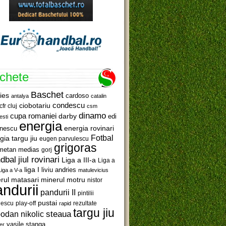
ichete
Baschet
ies
cardoso
antalya
catalin
ciobotariu
condescu
cfr cluj
csm
dinamo
cupa romaniei
darby
edi
esti
energia
anescu
energia rovinari
Fotbal
gia targu jiu
eugen parvulescu
grigoras
metan medias
gorj
jiul rovinari
dbal
Liga a III-a
Liga a
liga I
liviu andries
Liga a V-a
matulevicius
minerul motru
rul matasari
nistor
ndurii
pandurii II
pintilii
pustai
lescu
rezultate
play-off
rapid
targu jiu
steaua
odan nikolic
vasile stanga
er