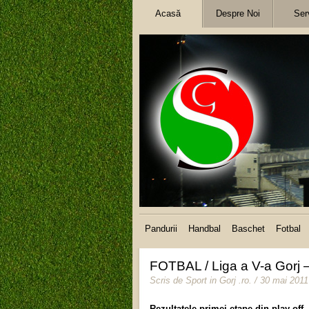
Acasă
Despre Noi
Serv
Pandurii
Handbal
Baschet
Fotbal
FOTBAL / Liga a V-a Gorj 
Scris de
Sport in Gorj .ro
.
/ 30 mai 2011
Rezultatele primei etape din play off 