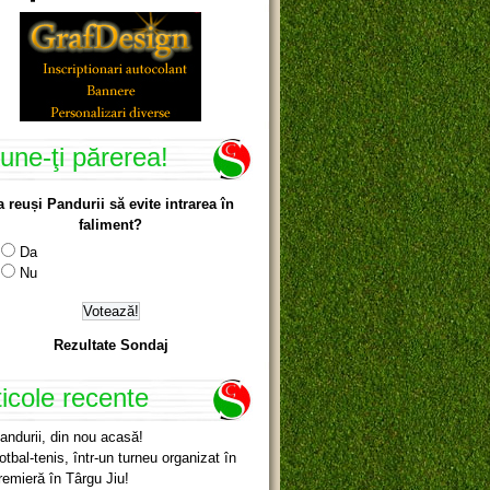
une-ţi părerea!
a reuși Pandurii să evite intrarea în
faliment?
Da
Nu
Rezultate Sondaj
ticole recente
andurii, din nou acasă!
otbal-tenis, într-un turneu organizat în
remieră în Târgu Jiu!