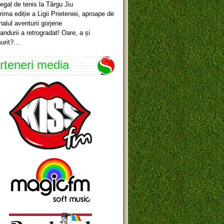
egal de tenis la Târgu Jiu
rima ediție a Ligii Prieteniei, aproape de
inalul aventurii gorjene
andurii a retrogradat! Oare, a și
urit?…
rteneri media