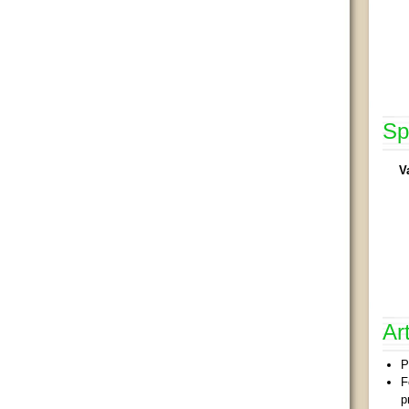
Sp
V
Ar
P
F
p