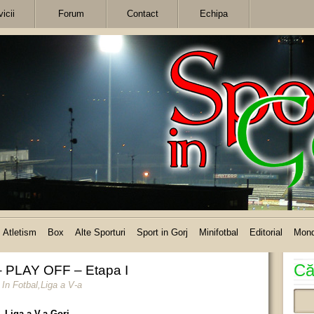
icii
Forum
Contact
Echipa
Atletism
Box
Alte Sporturi
Sport in Gorj
Minifotbal
Editorial
Mon
Că
– PLAY OFF – Etapa I
In
Fotbal
,
Liga a V-a
– Liga a V-a Gorj