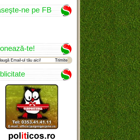
seşte-ne pe FB
onează-te!
blicitate