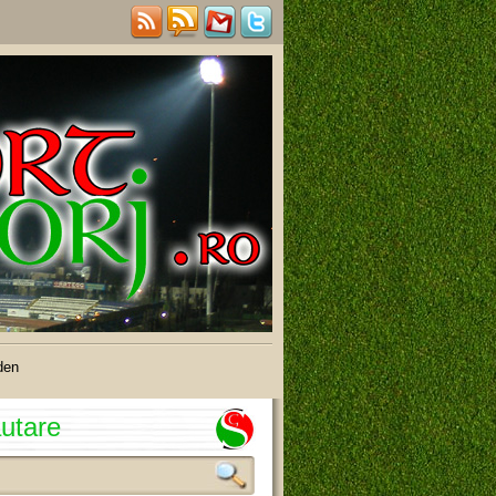
den
utare