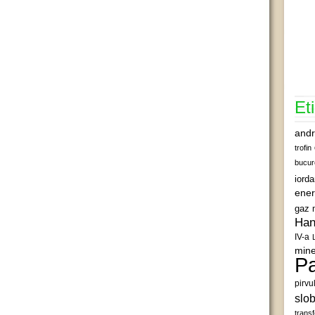
Et
andr
trofin
bucur
iord
ener
gaz 
Han
IV-a
mine
Pa
pirvu
slob
transf