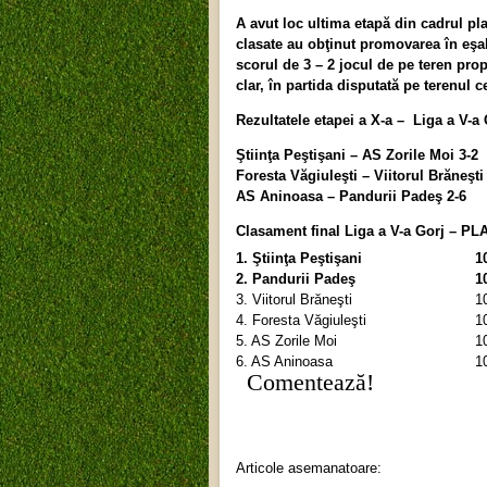
A avut loc ultima etapă din cadrul pla
clasate au obţinut promovarea în eşalo
scorul de 3 – 2 jocul de pe teren pro
clar, în partida disputată pe terenul 
Rezultatele etapei a X-a – Liga a V-
Ştiinţa Peştişani – AS Zorile Moi 3-2
Foresta Văgiuleşti – Viitorul Brăneşti
AS Aninoasa – Pandurii Padeş 2-6
Clasament final Liga a V-a Gorj – P
1. Ştiinţa Peştişani
1
2. Pandurii Padeş
1
3. Viitorul Brăneşti
1
4. Foresta Văgiuleşti
1
5. AS Zorile Moi
1
6. AS Aninoasa
1
Comentează!
Articole asemanatoare: