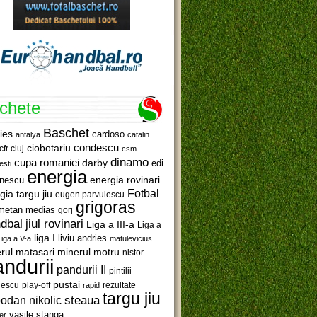
ichete
Baschet
ies
cardoso
antalya
catalin
ciobotariu
condescu
cfr cluj
csm
dinamo
cupa romaniei
darby
edi
esti
energia
anescu
energia rovinari
Fotbal
gia targu jiu
eugen parvulescu
grigoras
metan medias
gorj
jiul rovinari
dbal
Liga a III-a
Liga a
liga I
liviu andries
Liga a V-a
matulevicius
minerul motru
rul matasari
nistor
ndurii
pandurii II
pintilii
pustai
lescu
rezultate
play-off
rapid
targu jiu
steaua
odan nikolic
vasile stanga
er