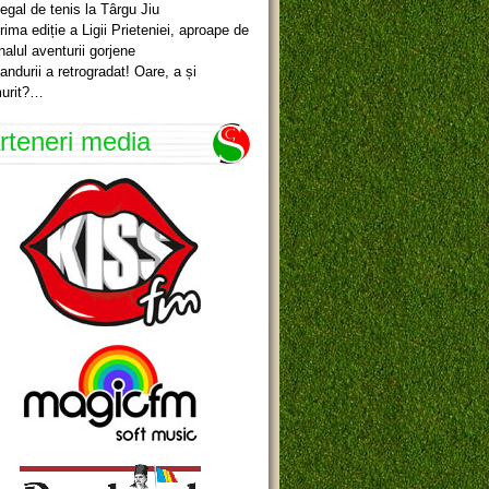
egal de tenis la Târgu Jiu
rima ediție a Ligii Prieteniei, aproape de
inalul aventurii gorjene
andurii a retrogradat! Oare, a și
urit?…
rteneri media