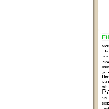
Et
andr
trofin
bucur
iord
ener
gaz 
Han
IV-a
mine
Pa
pirvu
slob
transf