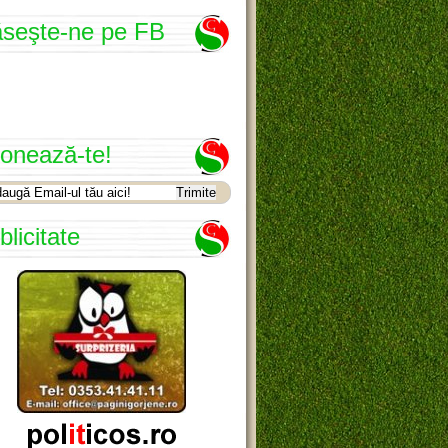
seşte-ne pe FB
onează-te!
blicitate