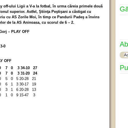
y off-ului Ligii a V-a la fotbal, în urma căreia primele două
Gă
nul superior. Astfel, Ştiinţa Peştişani a câstigat cu
priu cu AS Zorile Moi, în timp ce Pandurii Padeş a învins
celor de la AS Aninoasa, cu scorul de 6 – 2.
a Gorj – PLAY OFF
Ab
 3-0
LAY OFF
Pu
0 7 0 3 34-10 27
0 7 0 3 31-20 24
0 5 0 5 20-28 21
0 6 1 3 30-17 19
0 3 1 6 20-28 13
0 1 0 9 15-47 3