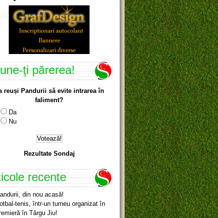
une-ţi părerea!
a reuși Pandurii să evite intrarea în
faliment?
Da
Nu
Rezultate Sondaj
ticole recente
andurii, din nou acasă!
otbal-tenis, într-un turneu organizat în
remieră în Târgu Jiu!