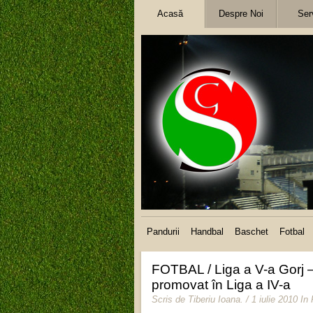
Acasă
Despre Noi
Serv
Pandurii
Handbal
Baschet
Fotbal
FOTBAL / Liga a V-a Gorj –
promovat în Liga a IV-a
Scris de
Tiberiu Ioana
.
/ 1 iulie 2010
In