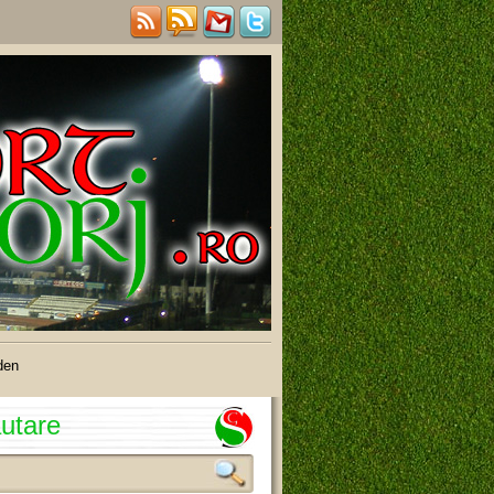
den
utare