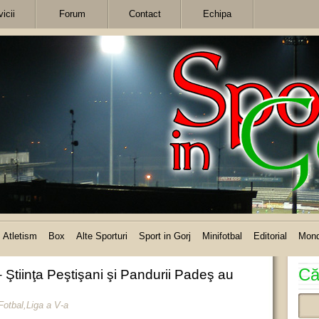
icii
Forum
Contact
Echipa
Atletism
Box
Alte Sporturi
Sport in Gorj
Minifotbal
Editorial
Mon
Că
 Ştiinţa Peştişani şi Pandurii Padeş au
Fotbal
,
Liga a V-a