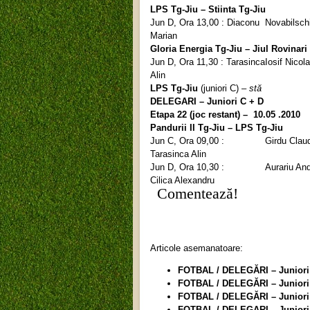
LPS Tg-Jiu – Stiinta Tg-Jiu
Jun D, Ora 13,00 : Diaconu
Novabilschi
Marian
Gloria Energia Tg-Jiu – Jiul Rovinari
Jun D, Ora 11,30 : Tarasinca
Iosif Nicol
Alin
LPS Tg-Jiu
(juniori C) –
stă
DELEGARI – Juniori C + D
Etapa 22 (joc restant) – 10.05 .2010
Pandurii II Tg-Jiu – LPS Tg-Jiu
Jun C, Ora 09,00 :
Girdu Clau
Tarasinca Alin
Jun D, Ora 10,30 :
Aurariu And
Cilica Alexandru
Comentează!
Articole asemanatoare:
FOTBAL / DELEGĂRI – Juniori C
FOTBAL / DELEGĂRI – Juniori C
FOTBAL / DELEGĂRI – Juniori 
FOTBAL / DELEGARI – Juniori C