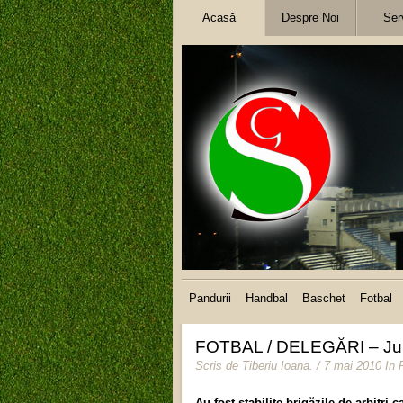
Acasă
Despre Noi
Serv
Pandurii
Handbal
Baschet
Fotbal
FOTBAL / DELEGĂRI – Juni
Scris de
Tiberiu Ioana
.
/ 7 mai 2010
In 
Au fost stabilite brigăzile de arbitri