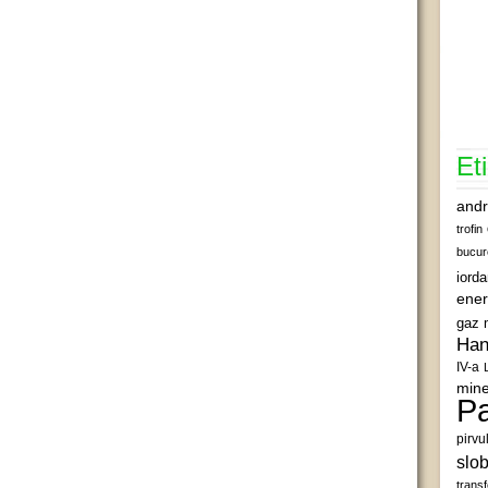
Et
andr
trofin
bucur
iord
ener
gaz 
Han
IV-a
mine
Pa
pirvu
slob
transf