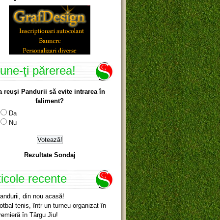
une-ţi părerea!
a reuși Pandurii să evite intrarea în
faliment?
Da
Nu
Rezultate Sondaj
ticole recente
andurii, din nou acasă!
otbal-tenis, într-un turneu organizat în
remieră în Târgu Jiu!