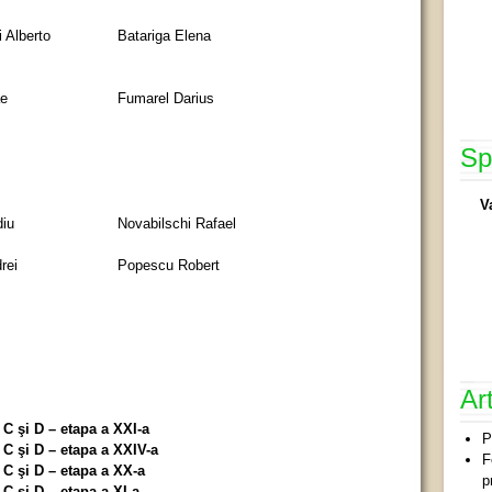
 Alberto
Batariga Elena
ae
Fumarel Darius
Sp
V
diu
Novabilschi Rafael
rei
Popescu Robert
Ar
 şi D – etapa a XXI-a
P
 şi D – etapa a XXIV-a
F
C şi D – etapa a XX-a
p
 şi D – etapa a XI-a