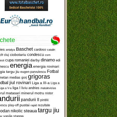
ichete
Baschet
ies
cardoso
antalya
catalin
ciobotariu
condescu
cfr cluj
csm
dinamo
cupa romaniei
darby
edi
esti
energia
anescu
energia rovinari
Fotbal
gia targu jiu
eugen parvulescu
grigoras
metan medias
gorj
jiul rovinari
dbal
Liga a III-a
Liga a
liga I
liviu andries
Liga a V-a
matulevicius
minerul motru
rul matasari
nistor
ndurii
pandurii II
pintilii
pustai
lescu
rezultate
play-off
rapid
targu jiu
steaua
odan nikolic
vasile stanga
er