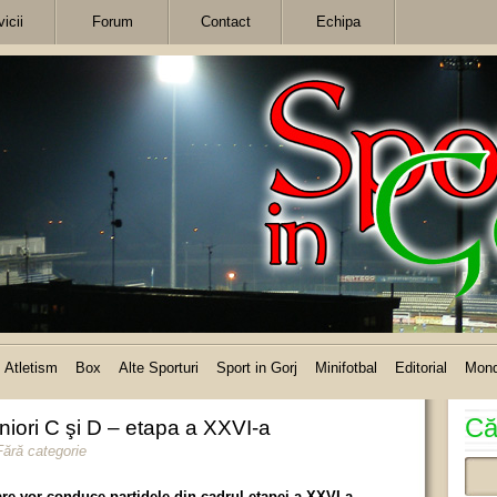
icii
Forum
Contact
Echipa
Atletism
Box
Alte Sporturi
Sport in Gorj
Minifotbal
Editorial
Mon
Că
ori C şi D – etapa a XXVI-a
Fără categorie
 care vor conduce partidele din cadrul etapei a XXVI-a –