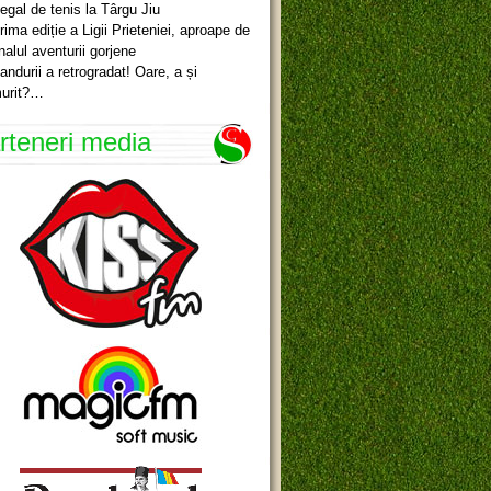
egal de tenis la Târgu Jiu
rima ediție a Ligii Prieteniei, aproape de
inalul aventurii gorjene
andurii a retrogradat! Oare, a și
urit?…
rteneri media