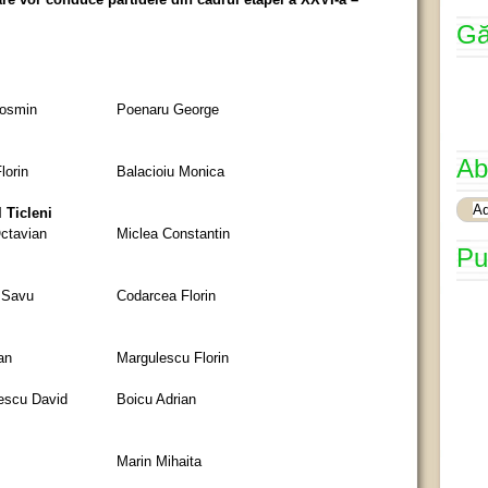
Gă
osmin
Poenaru George
Ab
lorin
Balacioiu Monica
 Ticleni
ctavian
Miclea Constantin
Pu
 Savu
Codarcea Florin
an
Margulescu Florin
escu David
Boicu Adrian
Marin Mihaita