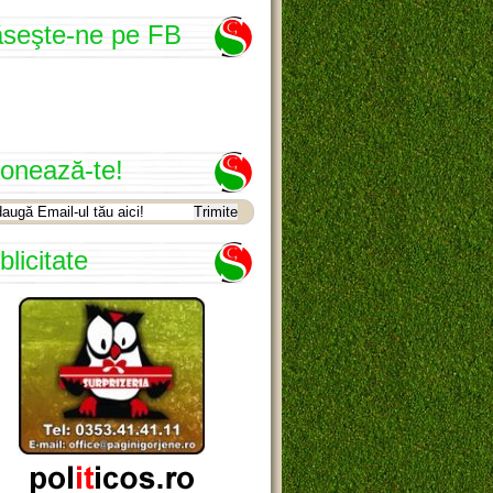
seşte-ne pe FB
onează-te!
blicitate