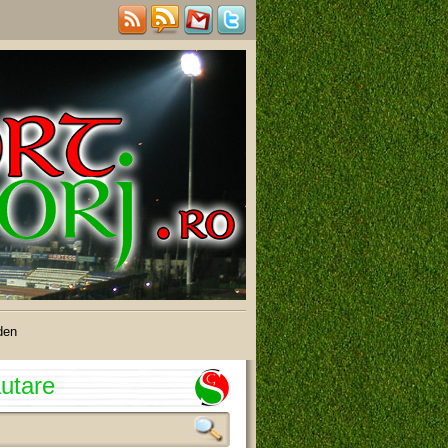
den
utare