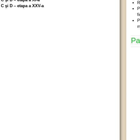
R
C şi D – etapa a XXV-a
P
f
P
m
Pa