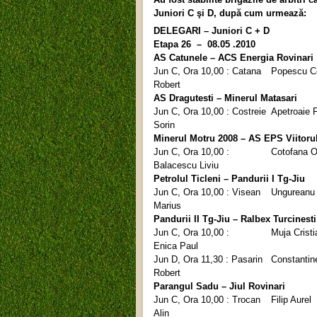
Juniori C şi D, după cum urmează:
DELEGARI – Juniori C + D
Etapa 26 – 08.05 .2010
AS Catunele – ACS Energia Rovinari
Jun C, Ora 10,00 : Catana
Popescu C
Robert
AS Dragutesti –
Minerul Matasari
Jun C, Ora 10,00 : Costreie
Apetroaie F
Sorin
Minerul Motru 2008 – AS EPS Viitorul
Jun C, Ora 10,00 :
Cotofana O
Balacescu Liviu
Petrolul Ticleni – Pandurii I Tg-Jiu
Jun C, Ora 10,00 : Visean
Ungureanu
Marius
Pandurii II Tg-Jiu – Ralbex Turcinesti
Jun C, Ora 10,00 :
Muja Cristi
Enica Paul
Jun D, Ora 11,30 : Pasarin
Constantin
Robert
Parangul Sadu –
Jiul Rovinari
Jun C, Ora 10,00 : Trocan
Filip Aurel
Alin